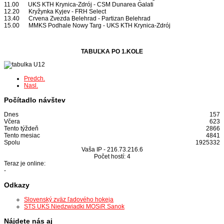
11.00 UKS KTH Krynica-Zdrój - CSM Dunarea Galati
12.20 Kryžynka Kyjev - FRH Select
13.40 Crvena Zvezda Belehrad - Partizan Belehrad
15.00 MMKS Podhale Nowy Targ - UKS KTH Krynica-Zdrój
TABUĽKA PO 1.KOLE
Predch.
Nasl.
Počítadlo návštev
Dnes
157
Včera
623
Tento týždeň
2866
Tento mesiac
4841
Spolu
1925332
Vaša IP -
216.73.216.6
Počet hostí:
4
Teraz je online:
-
Odkazy
Slovenský zväz ľadového hokeja
STS UKS Niedzwiadki MOSiR Sanok
Nájdete nás aj