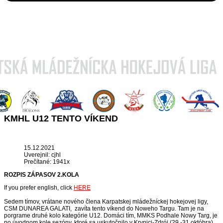
KMHL U12 TENTO VÍKEND
15.12.2021
Uverejnil: cjhl
Prečítané: 1941x
ROZPIS ZÁPASOV 2.KOLA
If you prefer english, click
HERE
Sedem tímov, vrátane nového člena Karpatskej mládežníckej hokejovej ligy,
CSM DUNAREA GALATI, zavíta tento víkend do Noweho Targu. Tam je na
porgrame druhé kolo kategórie U12. Domáci tím, MMKS Podhale Nowy Targ, je
po úvodnom kole sezóny, ktoré sa uskutočnilo v Krynici-Zdrój (29.-31.októbra)