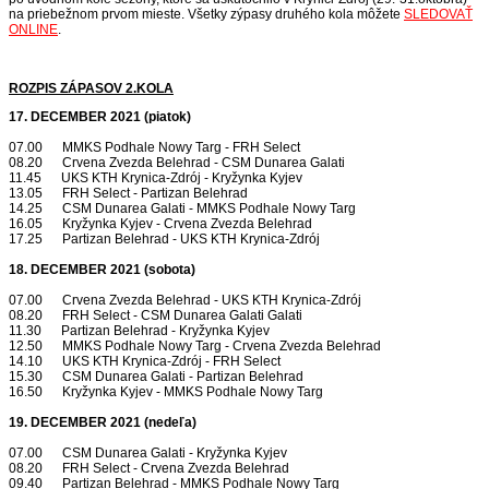
na priebežnom prvom mieste. Všetky zýpasy druhého kola môžete
SLEDOVAŤ
ONLINE
.
ROZPIS ZÁPASOV 2.KOLA
17. DECEMBER 2021 (piatok)
07.00 MMKS Podhale Nowy Targ - FRH Select
08.20 Crvena Zvezda Belehrad - CSM Dunarea Galati
11.45 UKS KTH Krynica-Zdrój - Kryžynka Kyjev
13.05 FRH Select - Partizan Belehrad
14.25 CSM Dunarea Galati - MMKS Podhale Nowy Targ
16.05 Kryžynka Kyjev - Crvena Zvezda Belehrad
17.25 Partizan Belehrad - UKS KTH Krynica-Zdrój
18. DECEMBER 2021 (sobota)
07.00 Crvena Zvezda Belehrad - UKS KTH Krynica-Zdrój
08.20 FRH Select - CSM Dunarea Galati Galati
11.30 Partizan Belehrad - Kryžynka Kyjev
12.50 MMKS Podhale Nowy Targ - Crvena Zvezda Belehrad
14.10 UKS KTH Krynica-Zdrój - FRH Select
15.30 CSM Dunarea Galati - Partizan Belehrad
16.50 Kryžynka Kyjev - MMKS Podhale Nowy Targ
19. DECEMBER 2021 (nedeľa)
07.00 CSM Dunarea Galati - Kryžynka Kyjev
08.20 FRH Select - Crvena Zvezda Belehrad
09.40 Partizan Belehrad - MMKS Podhale Nowy Targ