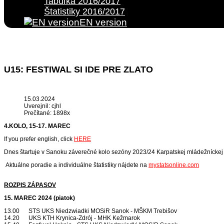
Tabuľka 2016/2017
Štatistiky 2016/2017
EN version
U15: FESTIWAL SI IDE PRE ZLATO
15.03.2024
Uverejnil: cjhl
Prečítané: 1898x
4.KOLO, 15-17. MAREC
If you prefer english, click
HERE
Dnes štartuje v Sanoku záverečné kolo sezóny
2023/24 Karpatskej mládežníckej
Aktuálne poradie a individuálne štatistiky nájdete na
mystatsonline.com
ROZPIS ZÁPASOV
15. MAREC 2024 (piatok)
13.00 STS UKS Niedzwiadki MOSiR Sanok - MŠKM Trebišov
14.20 UKS KTH Krynica-Zdrój - MHK Kežmarok