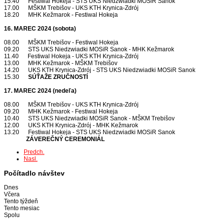
15.40 Festiwal Hokeja - STS UKS Niedzwiadki MOSiR Sanok
17.00 MŠKM Trebišov - UKS KTH Krynica-Zdrój
18.20 MHK Kežmarok - Festiwal Hokeja
16. MAREC 2024 (sobota)
08.00 MŠKM Trebišov - Festiwal Hokeja
09.20 STS UKS Niedzwiadki MOSiR Sanok - MHK Kežmarok
11.40 Festiwal Hokeja - UKS KTH Krynica-Zdrój
13.00 MHK Kežmarok - MŠKM Trebišov
14.20 UKS KTH Krynica-Zdrój - STS UKS Niedzwiadki MOSiR Sanok
15.30
SÚŤAŽE ZRUČNOSTÍ
17. MAREC 2024 (nedeľa)
08.00 MŠKM Trebišov - UKS KTH Krynica-Zdrój
09.20 MHK Kežmarok - Festiwal Hokeja
10.40 STS UKS Niedzwiadki MOSiR Sanok - MŠKM Trebišov
12.00 UKS KTH Krynica-Zdrój - MHK Kežmarok
13.20 Festiwal Hokeja - STS UKS Niedzwiadki MOSiR Sanok
ZÁVEREČNÝ CEREMONIÁL
Predch.
Nasl.
Počítadlo návštev
Dnes
Včera
Tento týždeň
Tento mesiac
Spolu